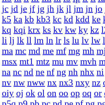
jc
jd
je
jf
jg
jh
jk
jl
jm
jn
jo
k5
ka
kb
kb3
kc
kd
kdd
ke
kq
kqi
krx
ks
kv
kw
ky
kz
li
lj
lk
ll
lm
ln
lr
ls
lu
lv
lw
ma
mc
md
me
mf
mg
mh
m
msx
mt1
mtz
mu
mv
mvh
na
nc
nd
ne
nf
ng
nh
nhx
ni
nv
nw
nww
nx
nx3
nxy
nz
oiy
oj
ok
ol
on
oo
op
oq
or
p5q
p9
pb
pc
pd
pe
pf
pg
p