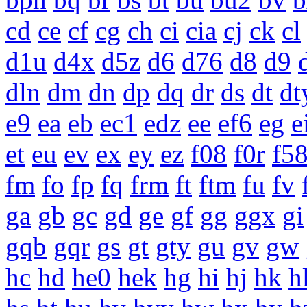
cd
ce
cf
cg
ch
ci
cia
cj
ck
cl
d1u
d4x
d5z
d6
d76
d8
d9
dln
dm
dn
dp
dq
dr
ds
dt
dt
e9
ea
eb
ec1
edz
ee
ef6
eg
e
et
eu
ev
ex
ey
ez
f08
f0r
f5
fm
fo
fp
fq
frm
ft
ftm
fu
fv
ga
gb
gc
gd
ge
gf
gg
ggx
gi
gqb
gqr
gs
gt
gty
gu
gv
gw
hc
hd
he0
hek
hg
hi
hj
hk
h