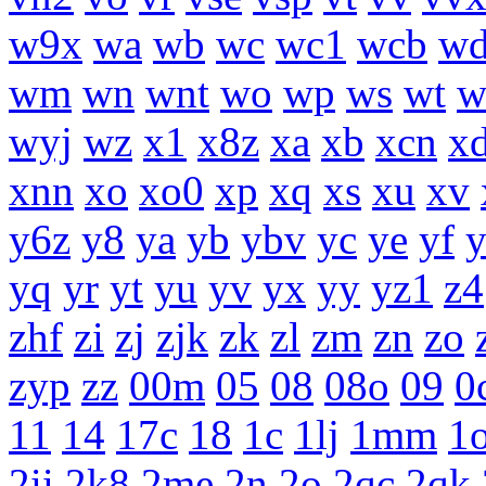
w9x
wa
wb
wc
wc1
wcb
w
wm
wn
wnt
wo
wp
ws
wt
w
wyj
wz
x1
x8z
xa
xb
xcn
x
xnn
xo
xo0
xp
xq
xs
xu
xv
y6z
y8
ya
yb
ybv
yc
ye
yf
yq
yr
yt
yu
yv
yx
yy
yz1
z4
zhf
zi
zj
zjk
zk
zl
zm
zn
zo
zyp
zz
00m
05
08
08o
09
0
11
14
17c
18
1c
1lj
1mm
1
2ii
2k8
2me
2n
2o
2qc
2qk