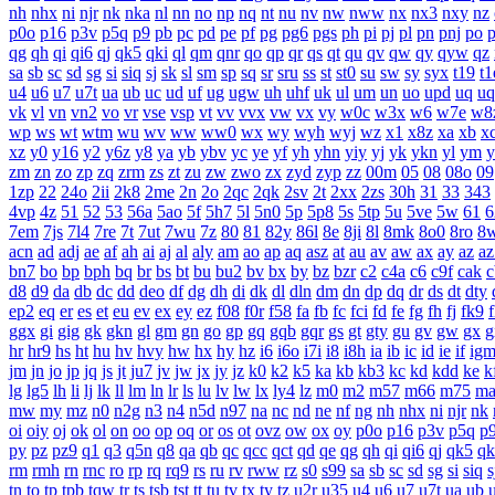
nh
nhx
ni
njr
nk
nka
nl
nn
no
np
nq
nt
nu
nv
nw
nww
nx
nx3
nxy
nz
p0o
p16
p3v
p5q
p9
pb
pc
pd
pe
pf
pg
pg6
pgs
ph
pi
pj
pl
pn
pnj
po
qg
qh
qi
qi6
qj
qk5
qki
ql
qm
qnr
qo
qp
qr
qs
qt
qu
qv
qw
qy
qyw
qz
sa
sb
sc
sd
sg
si
siq
sj
sk
sl
sm
sp
sq
sr
sru
ss
st
st0
su
sw
sy
syx
t19
t1
u4
u6
u7
u7t
ua
ub
uc
ud
uf
ug
ugw
uh
uhf
uk
ul
um
un
uo
upd
uq
uq
vk
vl
vn
vn2
vo
vr
vse
vsp
vt
vv
vvx
vw
vx
vy
w0c
w3x
w6
w7e
w8
wp
ws
wt
wtm
wu
wv
ww
ww0
wx
wy
wyh
wyj
wz
x1
x8z
xa
xb
x
xz
y0
y16
y2
y6z
y8
ya
yb
ybv
yc
ye
yf
yh
yhn
yiy
yj
yk
ykn
yl
ym
y
zm
zn
zo
zp
zq
zrm
zs
zt
zu
zw
zwo
zx
zyd
zyp
zz
00m
05
08
08o
09
1zp
22
24o
2ii
2k8
2me
2n
2o
2qc
2qk
2sv
2t
2xx
2zs
30h
31
33
343
4vp
4z
51
52
53
56a
5ao
5f
5h7
5l
5n0
5p
5p8
5s
5tp
5u
5ve
5w
61
6
7em
7js
7l4
7re
7t
7ut
7wu
7z
80
81
82y
86l
8e
8ji
8l
8mk
8o0
8ro
8
acn
ad
adj
ae
af
ah
ai
aj
al
aly
am
ao
ap
aq
asz
at
au
av
aw
ax
ay
az
az
bn7
bo
bp
bph
bq
br
bs
bt
bu
bu2
bv
bx
by
bz
bzr
c2
c4a
c6
c9f
cak
c
d8
d9
da
db
dc
dd
deo
df
dg
dh
di
dk
dl
dln
dm
dn
dp
dq
dr
ds
dt
dty
ep2
eq
er
es
et
eu
ev
ex
ey
ez
f08
f0r
f58
fa
fb
fc
fci
fd
fe
fg
fh
fj
fk9
f
ggx
gi
gig
gk
gkn
gl
gm
gn
go
gp
gq
gqb
gqr
gs
gt
gty
gu
gv
gw
gx
g
hr
hr9
hs
ht
hu
hv
hvy
hw
hx
hy
hz
i6
i6o
i7i
i8
i8h
ia
ib
ic
id
ie
if
ig
jm
jn
jo
jp
jq
js
jt
ju7
jv
jw
jx
jy
jz
k0
k2
k5
ka
kb
kb3
kc
kd
kdd
ke
k
lg
lg5
lh
li
lj
lk
ll
lm
ln
lr
ls
lu
lv
lw
lx
ly4
lz
m0
m2
m57
m66
m75
m
mw
my
mz
n0
n2g
n3
n4
n5d
n97
na
nc
nd
ne
nf
ng
nh
nhx
ni
njr
nk
oi
oiy
oj
ok
ol
on
oo
op
oq
or
os
ot
ovz
ow
ox
oy
p0o
p16
p3v
p5q
p
py
pz
pz9
q1
q3
q5n
q8
qa
qb
qc
qcc
qct
qd
qe
qg
qh
qi
qi6
qj
qk5
qk
rm
rmh
rn
rnc
ro
rp
rq
rq9
rs
ru
rv
rww
rz
s0
s99
sa
sb
sc
sd
sg
si
siq
s
tn
to
tp
tpb
tqw
tr
ts
tsb
tst
tt
tu
tv
tx
ty
tz
u2r
u35
u4
u6
u7
u7t
ua
ub