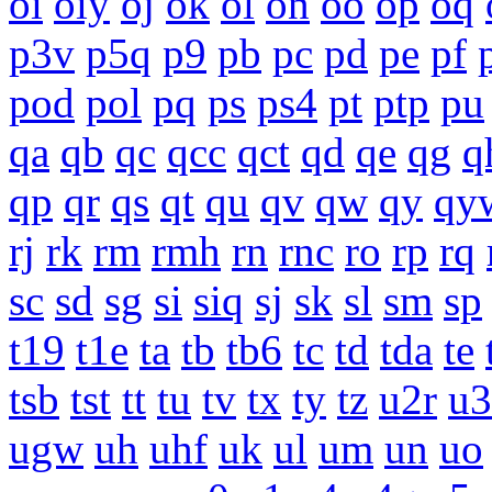
oi
oiy
oj
ok
ol
on
oo
op
oq
p3v
p5q
p9
pb
pc
pd
pe
pf
pod
pol
pq
ps
ps4
pt
ptp
pu
qa
qb
qc
qcc
qct
qd
qe
qg
q
qp
qr
qs
qt
qu
qv
qw
qy
qy
rj
rk
rm
rmh
rn
rnc
ro
rp
rq
sc
sd
sg
si
siq
sj
sk
sl
sm
sp
t19
t1e
ta
tb
tb6
tc
td
tda
te
tsb
tst
tt
tu
tv
tx
ty
tz
u2r
u3
ugw
uh
uhf
uk
ul
um
un
uo