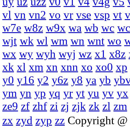
uy
uz
uzz
v0
v1
v4
v4g
v5
vl
vn
vn2
vo
vr
vse
vsp
vt
w7e
w8z
w9x
wa
wb
wc
wc
wjt
wk
wl
wm
wn
wnt
wo
wx
wy
wyh
wyj
wz
x1
x8z
xk
xl
xm
xn
xnn
xo
xo0
xp
y0
y16
y2
y6z
y8
ya
yb
yb
ym
yn
yp
yq
yr
yt
yu
yv
yx
ze9
zf
zhf
zi
zj
zjk
zk
zl
zm
zx
zyd
zyp
zz
Copyright 