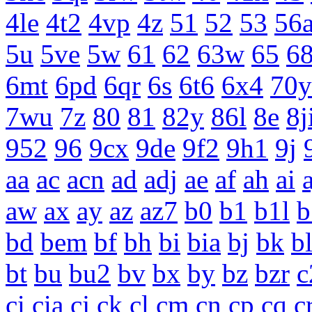
4le
4t2
4vp
4z
51
52
53
56
5u
5ve
5w
61
62
63w
65
68
6mt
6pd
6qr
6s
6t6
6x4
70y
7wu
7z
80
81
82y
86l
8e
8j
952
96
9cx
9de
9f2
9h1
9j
aa
ac
acn
ad
adj
ae
af
ah
ai
a
aw
ax
ay
az
az7
b0
b1
b1l
b
bd
bem
bf
bh
bi
bia
bj
bk
b
bt
bu
bu2
bv
bx
by
bz
bzr
c
ci
cia
cj
ck
cl
cm
cn
cp
cq
c