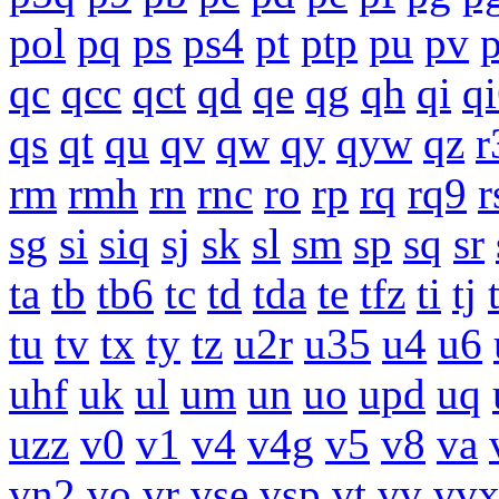
pol
pq
ps
ps4
pt
ptp
pu
pv
qc
qcc
qct
qd
qe
qg
qh
qi
q
qs
qt
qu
qv
qw
qy
qyw
qz
r
rm
rmh
rn
rnc
ro
rp
rq
rq9
r
sg
si
siq
sj
sk
sl
sm
sp
sq
sr
ta
tb
tb6
tc
td
tda
te
tfz
ti
tj
tu
tv
tx
ty
tz
u2r
u35
u4
u6
uhf
uk
ul
um
un
uo
upd
uq
uzz
v0
v1
v4
v4g
v5
v8
va
vn2
vo
vr
vse
vsp
vt
vv
vv