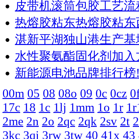
皮带机滚筒包胶工艺流程
热熔胶粘东热熔胶粘东
湛新平湖独山港生产基
水性聚氨酯固化剂加入方
新能源电池品牌排行榜!
00m
05
08
08o
09
0c
0cz
0
17c
18
1c
1lj
1mm
1o
1r
1r
2me
2n
2o
2qc
2qk
2sv
2t
2
3kc
3qi
3rw
3tw
40
41x
43