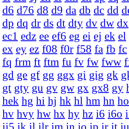
d6
d76
d8
d9
da
db
dc
dd
d
dp
dq
dr
ds
dt
dty
dv
dw
dx
ec1
edz
ee
ef6
eg
ei
ej
ek
el
ex
ey
ez
f08
f0r
f58
fa
fb
fc
fq
frm
ft
ftm
fu
fv
fw
fww
f
gd
ge
gf
gg
ggx
gi
gig
gk
g
gt
gty
gu
gv
gw
gx
gx8
gy
hek
hg
hi
hj
hk
hl
hm
hn
ho
hv
hvy
hw
hx
hy
hz
i6
i6o
ii5
ik
il
ilr
im
in
io
ip
ir
it
i