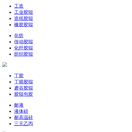
工造
工业胶辊
造纸胶辊
橡胶胶辊
化纺
传动胶辊
化纤胶辊
纺织胶辊
丁胶
丁腈胶辊
砻谷胶辊
胶辊包胶
耐液
液体硅
耐高温硅
三元乙丙