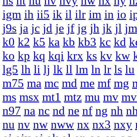
hs
ht
hu
hv
hvy
hw
hx
hy
h
igm
ih
ii5
ik
il
ilr
im
in
io
i
j9s
ja
jc
jd
je
jf
jg
jh
jk
jl
j
k0
k2
k5
ka
kb
kb3
kc
kd
k
ko
kp
kq
kqi
krx
ks
kv
kw
lg5
lh
li
lj
lk
ll
lm
ln
lr
ls
lu
m75
ma
mc
md
me
mf
mg
ms
msx
mt1
mtz
mu
mv
mv
n97
na
nc
nd
ne
nf
ng
nh
n
nu
nv
nw
nww
nx
nx3
nxy