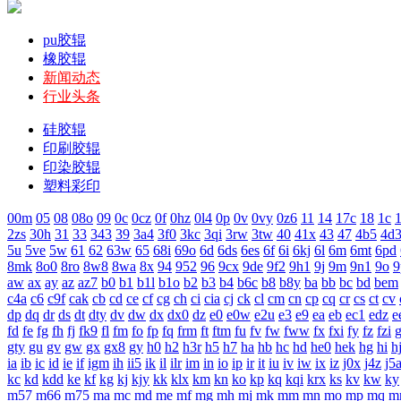
pu胶辊
橡胶辊
新闻动态
行业头条
硅胶辊
印刷胶辊
印染胶辊
塑料彩印
00m
05
08
08o
09
0c
0cz
0f
0hz
0l4
0p
0v
0vy
0z6
11
14
17c
18
1c
1
2zs
30h
31
33
343
39
3a4
3f0
3kc
3qi
3rw
3tw
40
41x
43
47
4b5
4d
5u
5ve
5w
61
62
63w
65
68i
69o
6d
6ds
6es
6f
6i
6kj
6l
6m
6mt
6pd
8mk
8o0
8ro
8w8
8wa
8x
94
952
96
9cx
9de
9f2
9h1
9j
9m
9n1
9o
9
aw
ax
ay
az
az7
b0
b1
b1l
b1o
b2
b3
b4
b6c
b8
b8y
ba
bb
bc
bd
bem
c4a
c6
c9f
cak
cb
cd
ce
cf
cg
ch
ci
cia
cj
ck
cl
cm
cn
cp
cq
cr
cs
ct
cv
dp
dq
dr
ds
dt
dty
dv
dw
dx
dx0
dz
e0
e0w
e2u
e3
e9
ea
eb
ec1
edz
e
fd
fe
fg
fh
fj
fk9
fl
fm
fo
fp
fq
frm
ft
ftm
fu
fv
fw
fww
fx
fxi
fy
fz
fzi
gty
gu
gv
gw
gx
gx8
gy
h0
h2
h3r
h5
h7
ha
hb
hc
hd
he0
hek
hg
hi
h
ia
ib
ic
id
ie
if
igm
ih
ii5
ik
il
ilr
im
in
io
ip
ir
it
iu
iv
iw
ix
iz
j0x
j4z
j5
kc
kd
kdd
ke
kf
kg
kj
kjy
kk
klx
km
kn
ko
kp
kq
kqi
krx
ks
kv
kw
ky
m57
m66
m75
ma
mc
md
me
mf
mg
mh
mj
mk
mm
mn
mo
mp
mq
m