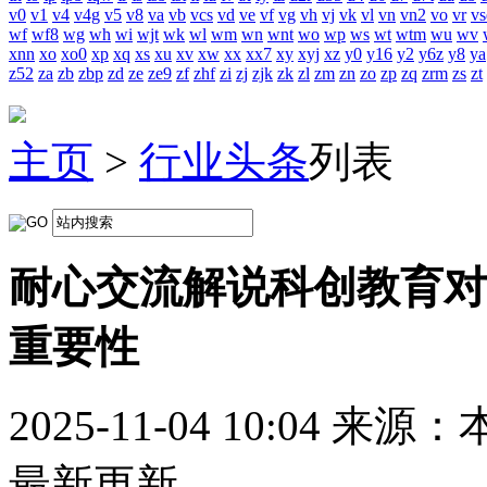
v0
v1
v4
v4g
v5
v8
va
vb
vcs
vd
ve
vf
vg
vh
vj
vk
vl
vn
vn2
vo
vr
vs
wf
wf8
wg
wh
wi
wjt
wk
wl
wm
wn
wnt
wo
wp
ws
wt
wtm
wu
wv
xnn
xo
xo0
xp
xq
xs
xu
xv
xw
xx
xx7
xy
xyj
xz
y0
y16
y2
y6z
y8
ya
z52
za
zb
zbp
zd
ze
ze9
zf
zhf
zi
zj
zjk
zk
zl
zm
zn
zo
zp
zq
zrm
zs
zt
主页
>
行业头条
列表
耐心交流解说科创教育对
重要性
2025-11-04 10:04
来源：
最新更新