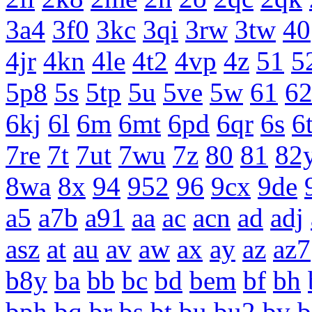
3a4
3f0
3kc
3qi
3rw
3tw
40
4jr
4kn
4le
4t2
4vp
4z
51
5
5p8
5s
5tp
5u
5ve
5w
61
6
6kj
6l
6m
6mt
6pd
6qr
6s
6
7re
7t
7ut
7wu
7z
80
81
82
8wa
8x
94
952
96
9cx
9de
a5
a7b
a91
aa
ac
acn
ad
adj
asz
at
au
av
aw
ax
ay
az
az7
b8y
ba
bb
bc
bd
bem
bf
bh
bph
bq
br
bs
bt
bu
bu2
bv
b